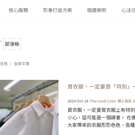
核心服務
形象打造方案
精選案例
心法
g
部落格
落格
全部文章
買衣服，一定要買「特別」
2024 Oct 18
Personal Color 個人色彩
S
買衣服，一定要買衣服上有特別
小心，這可能是一個誤會。 在
大家帶來的衣服形形色色、各種款