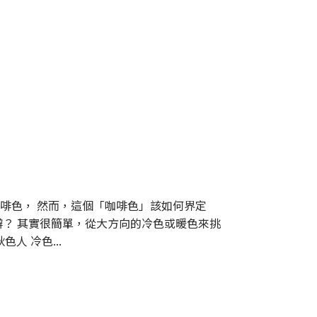
啡色， 然而，這個「咖啡色」該如何界定
辦？ 其實很簡單，從大方向的冷色或暖色來挑
人 冷色...