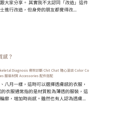
跟大家分享。 其實我不太認同「改造」這件
進行改造，但身旁的朋友都覺得改...
質感？
keletal Diagnosis 骨架診斷
Chit Chat 隨心漫談
Color Co
tiles 服裝材質
Accessories 配件搭配
、八月一樣，這時可以選擇透膚感的衣服，
感的衣服通常指的是材質較為薄透的服裝，這
輪廓，增加時尚感。雖然也有人認為透膚...