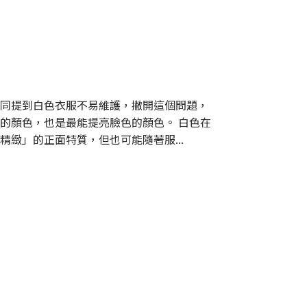
同提到白色衣服不易維護，撇開這個問題，
的顏色，也是最能提亮臉色的顏色。 白色在
緻」的正面特質，但也可能隨著服...