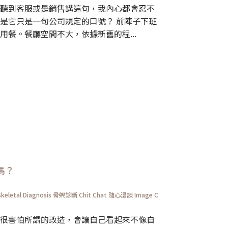
聽到客服或是銷售講這句，我內心都會忍不
是它只是一句公司規定的口號？ 前陣子下班
餐。餐廳空間不大，依據新舊的程...
嗎？
Skeletal Diagnosis 骨架診斷
Chit Chat 隨心漫談
Image C
很害怕所謂的改造，會讓自己看起來不像自