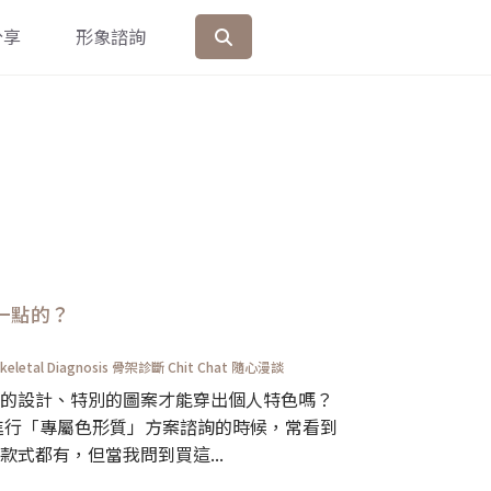
分享
形象諮詢
一點的？
keletal Diagnosis 骨架診斷
Chit Chat 隨心漫談
的設計、特別的圖案才能穿出個人特色嗎？
進行「專屬色形質」方案諮詢的時候，常看到
式都有，但當我問到買這...