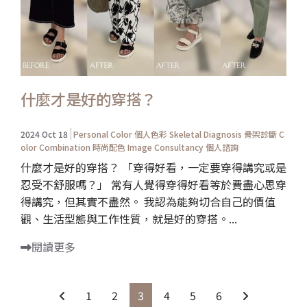
什麼才是好的穿搭？
2024 Oct 18
Personal Color 個人色彩
Skeletal Diagnosis 骨架診斷
C
olor Combination 時尚配色
Image Consultancy 個人諮詢
什麼才是好的穿搭？ 「穿得好看，一定要穿得講究或是
忍受不舒服嗎？」 常有人覺得穿得好看等於費盡心思穿
得講究，但其實不盡然。 我認為能夠切合自己的價值
觀、生活型態與工作性質，就是好的穿搭。...
閱讀更多
1
2
3
4
5
6