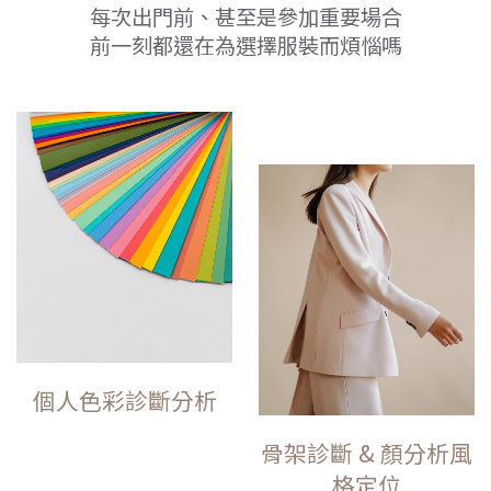
每次出門前、甚至是參加重要場合
前一刻都還在為選擇服裝而煩惱嗎
個人色彩診斷分析
骨架診斷 & 顏分析風
格定位