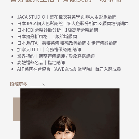
JACA STUDIO｜藍花楹衣著美學 創辦人 & 形象顧問
日本JPCA個人色彩認證｜個人色彩分析師 & 顧問培訓講師
日本ICBI骨架診斷分析｜1級高階骨架顧問
日本顏分析風格｜ 1級診斷顧問
日本JWTA｜美姿美儀 姿態改善顧問 & 步行儀態顧問
加拿大IITTI｜商務禮儀認證 講師
業界特約｜商務禮儀講師 / 形象穿搭講師
高雄福華名品｜指定講師
AIT美國在台協會（AWE女性創業學院）首屆入選成員
瞭解更多