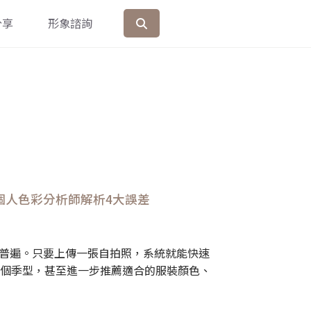
分享
形象諮詢
個人色彩分析師解析4大誤差
越普遍。只要上傳一張自拍照，系統就能快速
個季型，甚至進一步推薦適合的服裝顏色、