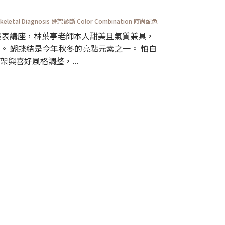
keletal Diagnosis 骨架診斷
Color Combination 時尚配色
造型發表講座，林葉亭老師本人甜美且氣質兼具，
。 蝴蝶結是今年秋冬的亮點元素之一。 怕自
與喜好風格調整，...