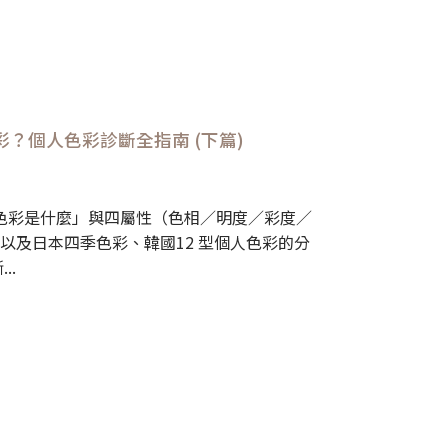
？個人色彩診斷全指南 (下篇)
色彩是什麼」與四屬性（色相／明度／彩度／
以及日本四季色彩、韓國12 型個人色彩的分
..