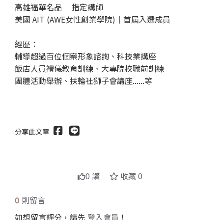
高雄福華名品 ｜指定講師
美國 AIT (AWE女性創業學院)｜首屆入選成員
經歷：
輔導超過百位個案形象諮詢、科技業講座
飯店人員禮儀教育訓練、大專院校職前訓練
團體活動舉辦、扶輪社獅子會講座......等
分享此文章
送出
0 讚
收藏 0
0
則留言
如想留言評分，請先
登入會員
！