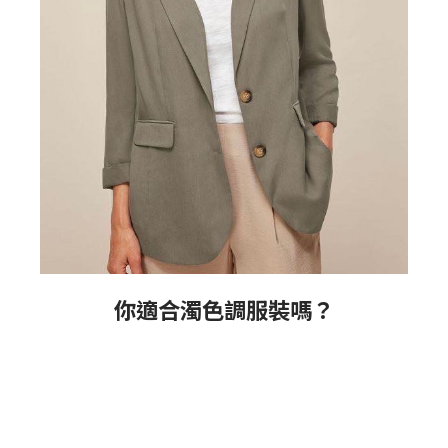
A
你適合濁色調服裝嗎？