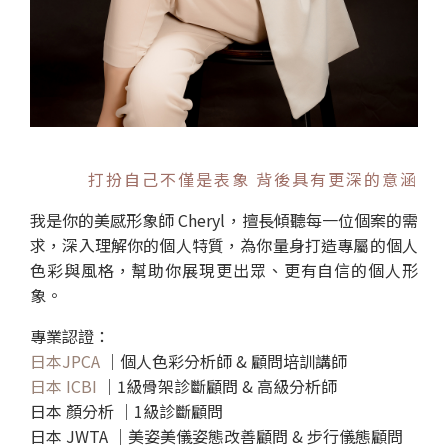
打扮自己不僅是表象 背後具有更深的意涵
我是你的美感形象師 Cheryl，擅長傾聽每一位個案的需
求，深入理解你的個人特質，為你量身打造專屬的個人
色彩與風格，幫助你展現更出眾、更有自信的個人形
象。
專業認證：
日本JPCA
｜個人色彩分析師 & 顧問培訓講師
日本 ICBI
｜1級骨架診斷顧問 & 高級分析師
日本 顏分析 ｜1級診斷顧問
日本 JWTA ｜美姿美儀姿態改善顧問 & 步行儀態顧問