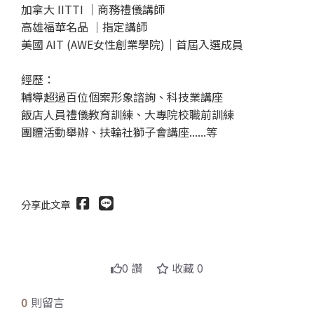
加拿大 IITTI ｜商務禮儀講師
高雄福華名品 ｜指定講師
美國 AIT (AWE女性創業學院)｜首屆入選成員
經歷：
輔導超過百位個案形象諮詢、科技業講座
飯店人員禮儀教育訓練、大專院校職前訓練
團體活動舉辦、扶輪社獅子會講座......等
分享此文章
送出
0 讚
收藏 0
0
則留言