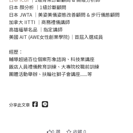
日本 顏分析 ｜1級診斷顧問
日本 JWTA ｜美姿美儀姿態改善顧問 & 步行儀態顧問
加拿大 IITTI ｜商務禮儀講師
高雄福華名品 ｜指定講師
美國 AIT (AWE女性創業學院)｜首屆入選成員
經歷：
輔導超過百位個案形象諮詢、科技業講座
飯店人員禮儀教育訓練、大專院校職前訓練
團體活動舉辦、扶輪社獅子會講座......等
分享此文章
送出
0 讚
收藏 0