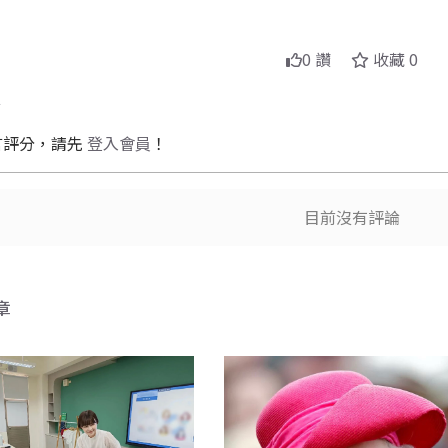
0 讚
收藏 0
送
言
言評分，請先
登入會員
！
送出
目前沒有評論
章