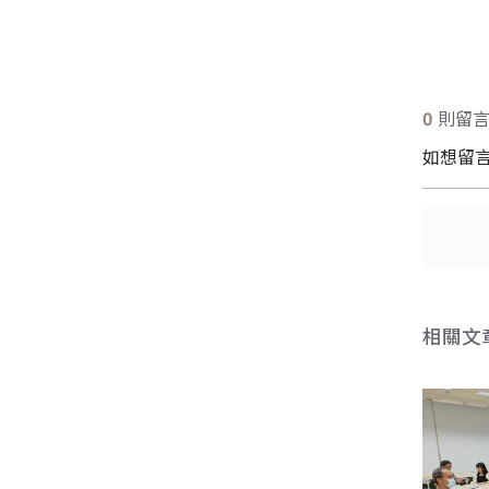
送出
送出
0
則留
如想留
相關文