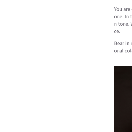
You are
one. In
n tone. 
ce.
Bear in 
onal col