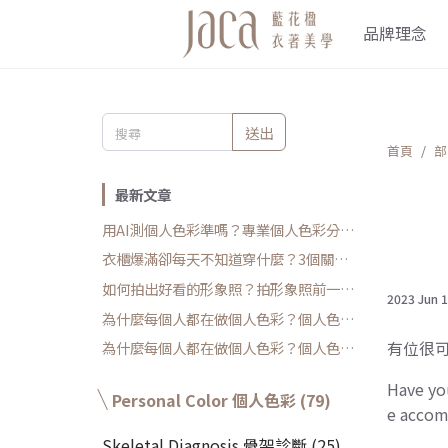
品牌理念
送出
首頁
部
最新文章
用AI測個人色彩準嗎？專業個人色彩分析
師解析4大誤差
衣櫃爆滿卻每天不知道穿什麼？3個關鍵
原因與實用解法
如何拍出好看的形象照？拍形象照前一定
2023 Jun 
要做的事
為什麼每個人都在做個人色彩？個人色彩
診斷全指南 (下篇)
有位很
為什麼每個人都在做個人色彩？個人色彩
診斷全指南 (上篇)
Have you
Personal Color 個人色彩 (79)
e accom
Skeletal Diagnosis 骨架診斷 (25)