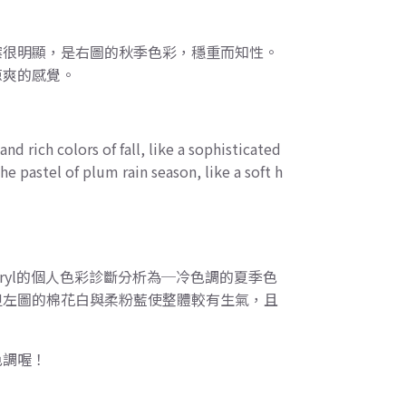
案很明顯，是右圖的秋季色彩，穩重而知性。
涼爽的感覺。
nd rich colors of fall, like a sophisticated
e pastel of plum rain season, like a soft h
ryl的個人色彩診斷分析為─冷色調的夏季色
但左圖的棉花白與柔粉藍使整體較有生氣，且
色調喔！