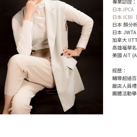
專業認證：
日本JPCA
日本 ICBI
日本 顏分
日本 JWT
加拿大 II
高雄福華名
美國 AIT
經歷：
輔導超過百
飯店人員禮
團體活動舉辦