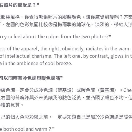
右照片的感受是？❞
慮服裝風格，你覺得哪張照片的服裝顏色，讓你感覺到暖呢？答
下，左圖的色彩氛圍比較像是梅雨季的繡球花，淡淡的，帶給人
o you feel about the colors from the two photos?❞
ss of the apparel, the right, obviously, radiates in the warm a
 intellectual charisma. The left one, by contrast, glows in th
a in the ambience of cool breeze.
可以同時有冷色調與暖色調嗎❞
膚色調一定會分成冷色調（藍基調）或暖色調（黃基調）。Che
以右圖的苔癬綠與芥末黃讓我的臉色泛黃，並凸顯了膚色不均。
優雅的氣質。
自己的個人色彩彩盤之前，一定要知道自己是屬於冷色調還是暖
be both cool and warm？❞