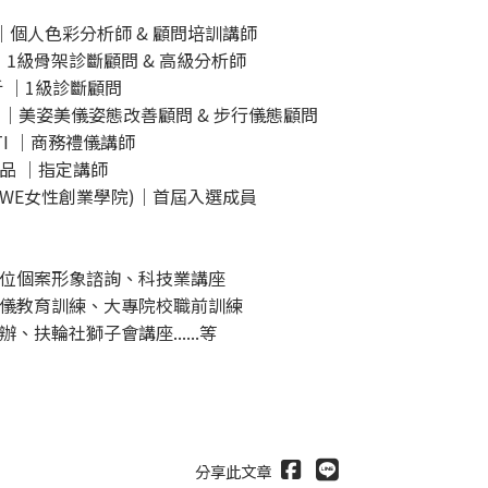
｜個人色彩分析師 & 顧問培訓講師
｜1級骨架診斷顧問 & 高級分析師
析 ｜1級診斷顧問
A ｜美姿美儀姿態改善顧問 & 步行儀態顧問
TTI ｜商務禮儀講師
品 ｜指定講師
 (AWE女性創業學院)｜首屆入選成員
位個案形象諮詢、科技業講座
儀教育訓練、大專院校職前訓練
、扶輪社獅子會講座......等
分享此文章