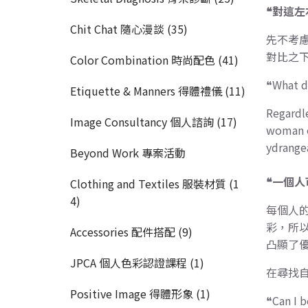
❝對這左
Chit Chat 隨心漫談 (35)
先不考
對比之
Color Combination 時尚配色 (41)
❝What d
Etiquette & Manners 得體禮儀 (11)
Regardle
Image Consultancy 個人諮詢 (17)
woman of
ydrange
Beyond Work 專案活動
❝一個人
Clothing and Textiles 服裝材質 (1
4)
每個人的
彩，所
Accessories 配件搭配 (9)
凸顯了
JPCA 個人色彩認證課程 (1)
在尋找
Positive Image 得體形象 (1)
❝Can I 