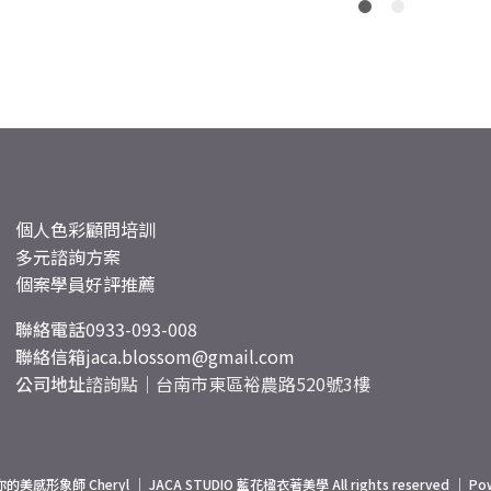
個人色彩顧問培訓
多元諮詢方案
個案學員好評推薦
聯絡電話
0933-093-008
聯絡信箱
jaca.blossom@gmail.com
公司地址
諮詢點｜台南市東區裕農路520號3樓
你的美感形象師 Cheryl ｜ JACA STUDIO 藍花楹衣著美學 All rights reserved ｜ Po