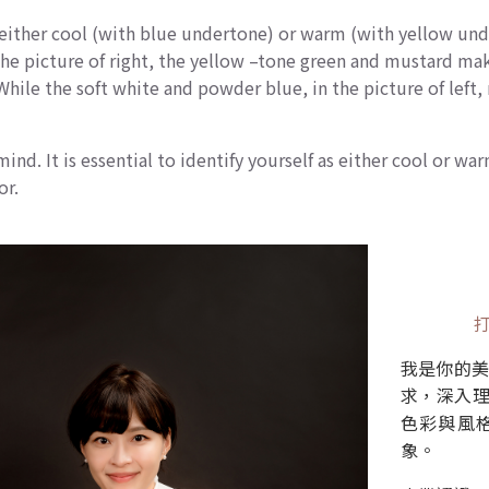
 either cool (with blue undertone) or warm (with yellow un
 the picture of right, the yellow –tone green and mustard m
While the soft white and powder blue, in the picture of left
mind. It is essential to identify yourself as either cool or 
or.
我是你的美
求，深入
色彩與風
象。